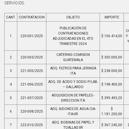
SERVICIOS.
CANT.
CONTRATACION
OBJETO
IMPORTE
PUBLICACIÓN DE
C
CONTRATACIONES
1
220-001/2025
$ 106.414,00
Y
ADJUDICADAS EN EL 4TO
Y
TRIMESTRE 2024
CATERING COMISION
2
220-003/2025
$ 350.000,00
GUATEMALA
ADQ. FILTROS PARA JERINGA
3
221-005/2025
$ 238.000,00
ITA
ADQ. DE ACIDO Y SODIO P/LAB.
4
221-006/2025
$ 198.400,00
– GALLARDO
ADQUISICION DE PAPELES -
5
221-007/2025
$ 395.493,20
DIRECCION ITA
ADQ. BIDONES DE AGUA CIA-
$
6
220-008/2025
ITA-IIR
1.181.250,00
ADQ. BOBINAS DE PAPEL Y
7
222-010/2025
$ 367.245,00
TOALLAS IIR