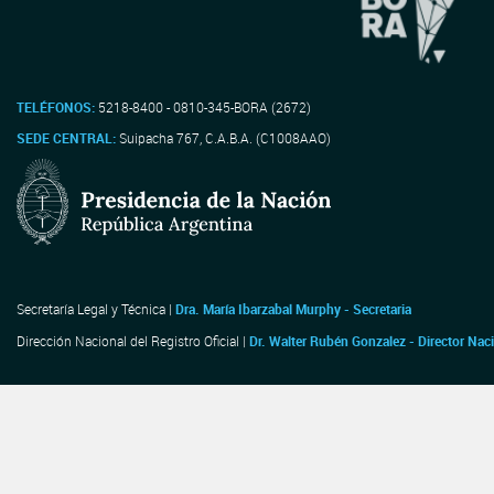
TELÉFONOS:
5218-8400 - 0810-345-BORA (2672)
SEDE CENTRAL:
Suipacha 767, C.A.B.A. (C1008AAO)
Secretaría Legal y Técnica |
Dra. María Ibarzabal Murphy - Secretaria
Dirección Nacional del Registro Oficial |
Dr. Walter Rubén Gonzalez - Director Nac