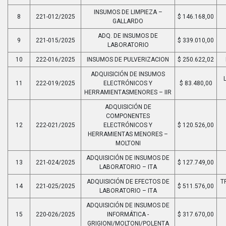
INSUMOS DE LIMPIEZA –
8
221-012/2025
$ 146.168,00
GALLARDO
ADQ. DE INSUMOS DE
9
221-015/2025
$ 339.010,00
LABORATORIO
10
222-016/2025
INSUMOS DE PULVERIZACION
$ 250.622,02
ADQUISICIÓN DE INSUMOS
11
222-019/2025
ELECTRÓNICOS Y
$ 83.480,00
HERRAMIENTASMENORES – IIR
ADQUISICIÓN DE
COMPONENTES
12
222-021/2025
ELECTRÓNICOS Y
$ 120.526,00
HERRAMIENTAS MENORES –
MOLTONI
ADQUISICIÓN DE INSUMOS DE
13
221-024/2025
$ 127.749,00
LABORATORIO – ITA
ADQUISICIÓN DE EFECTOS DE
T
14
221-025/2025
$ 511.576,00
LABORATORIO – ITA
ADQUISICIÓN DE INSUMOS DE
15
220-026/2025
INFORMÁTICA -
$ 317.670,00
GRIGIONI/MOLTONI/POLENTA