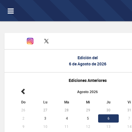
Toggle
navigation
Edición del
6 de Agosto de 2026
Ediciones Anteriores
Agosto 2026
Do
Lu
Ma
Mi
Ju
Vi
26
27
28
29
30
31
2
3
4
5
6
7
9
10
11
12
13
14