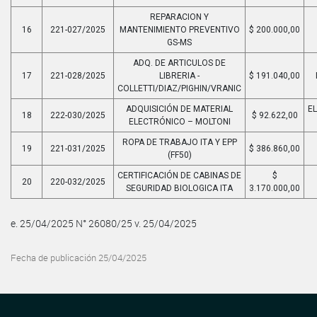
REPARACION Y
16
221-027/2025
MANTENIMIENTO PREVENTIVO
$ 200.000,00
GS-MS
ADQ. DE ARTICULOS DE
17
221-028/2025
LIBRERIA -
$ 191.040,00
COLLETTI/DIAZ/PIGHIN/VRANIC
ADQUISICIÓN DE MATERIAL
E
18
222-030/2025
$ 92.622,00
ELECTRÓNICO – MOLTONI
ROPA DE TRABAJO ITA Y EPP
19
221-031/2025
$ 386.860,00
(FF50)
CERTIFICACIÓN DE CABINAS DE
$
20
220-032/2025
SEGURIDAD BIOLOGICA ITA
3.170.000,00
e. 25/04/2025 N° 26080/25 v. 25/04/2025
Fecha de publicación 25/04/2025