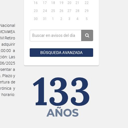
16
17
18
19
20
21
22
23
24
25
26
27
28
29
30
31
1
2
3
4
5
 Nacional
-HMCM#EA
M Retiro
adquirir
:00:00 a
BÚSQUEDA AVANZADA
ción: Las
/06/2025
esentar a
. Plazo y
ertura de
rónica y
 horario: