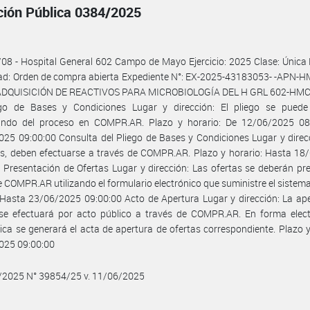
ación Pública 0384/2025
08 - Hospital General 602 Campo de Mayo Ejercicio: 2025 Clase: Única
ad: Orden de compra abierta Expediente N°: EX-2025-43183053- -APN
 ADQUISICIÓN DE REACTIVOS PARA MICROBIOLOGÍA DEL H GRL 602-HMC
ego de Bases y Condiciones Lugar y dirección: El pliego se puede 
pando del proceso en COMPR.AR. Plazo y horario: De 12/06/2025 08
25 09:00:00 Consulta del Pliego de Bases y Condiciones Lugar y direc
s, deben efectuarse a través de COMPR.AR. Plazo y horario: Hasta 18
 Presentación de Ofertas Lugar y dirección: Las ofertas se deberán pr
e COMPR.AR utilizando el formulario electrónico que suministre el sistema
 Hasta 23/06/2025 09:00:00 Acto de Apertura Lugar y dirección: La ap
 se efectuará por acto público a través de COMPR.AR. En forma elect
ca se generará el acta de apertura de ofertas correspondiente. Plazo y
025 09:00:00
6/2025 N° 39854/25 v. 11/06/2025