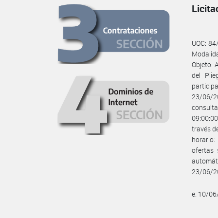
Licit
UOC: 84/
Modalid
Objeto:
del Pli
partici
23/06/20
consulta
09:00:00
través d
horario:
ofertas
automáti
23/06/2
e. 10/0