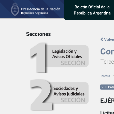
Boletín Oficial de la
República Argentina
Secciones
Volve
Con
Terce
Tercera
VER PÁ
EJÉ
Licit