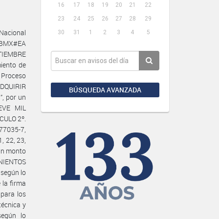
16
17
18
19
20
21
22
23
24
25
26
27
28
29
Nacional
30
31
1
2
3
4
5
-CBMX#EA
PTIEMBRE
miento de
e Proceso
ADQUIRIR
BÚSQUEDA AVANZADA
, por un
EVE MIL
CULO 2º.
77035-7,
1, 22, 23,
r un monto
NIENTOS
según lo
 la firma
para los
técnica y
según lo