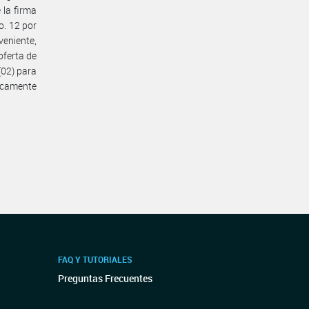
 la firma
o. 12 por
eniente,
oferta de
(02) para
micamente
FAQ Y TUTORIALES
Preguntas Frecuentes