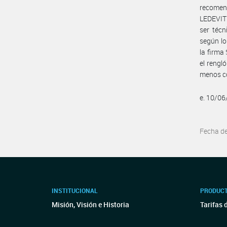
recomend
LEDEVIT 
ser téc
según lo
la firma
el rengl
menos co
e. 10/0
Fecha d
INSTITUCIONAL
PRODUCT
Misión, Visión e Historia
Tarifas 