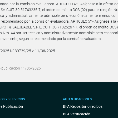
ado por la comisión evaluadora. ARTICULO 4º.- Asígnese a la oferta de
SA CUIT 30-51743235-7, el orden de mérito DOS (02) para el renglón Nr
nica y administrativamente admisible pero económicamente menos conv
 recomendado por la comisión evaluadora. ARTICULO 5º.- Asígnese a la 
 SPOT & SALUDABLE S.R.L. CUIT: 30-71825297-7, el orden de mérito DOS 
ón Nro. 44 por ser técnica y administrativamente admisible pero econó
nveniente, según lo recomendado por la comisión evaluadora.
6/2025 N° 39739/25 v. 11/06/2025
e publicación 11/06/2025
OS Y SERVICIOS
AUTENTICACIONES
de Publicación
BFA Repositorio recibos
BFA Verificación