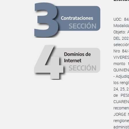
UOC: 84
Modalid
Objeto:
DEL 2025
selecció
Nro 84/
VIVERES
monto 
QUINIEN
- Adjud
los rengl
24, 25, 2
de PES
CUARENT
recomend
JORGE N
renglone
adminis