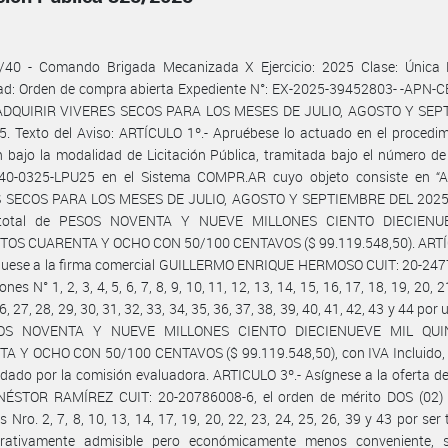
/40 - Comando Brigada Mecanizada X Ejercicio: 2025 Clase: Única 
ad: Orden de compra abierta Expediente N°: EX-2025-39452803- -APN
 ADQUIRIR VIVERES SECOS PARA LOS MESES DE JULIO, AGOSTO Y SE
. Texto del Aviso: ARTÍCULO 1º.- Apruébese lo actuado en el procedi
n bajo la modalidad de Licitación Pública, tramitada bajo el número d
40-0325-LPU25 en el Sistema COMPR.AR cuyo objeto consiste en “
 SECOS PARA LOS MESES DE JULIO, AGOSTO Y SEPTIEMBRE DEL 2025”
total de PESOS NOVENTA Y NUEVE MILLONES CIENTO DIECIENU
TOS CUARENTA Y OCHO CON 50/100 CENTAVOS ($ 99.119.548,50). ARTÍ
íquese a la firma comercial GUILLERMO ENRIQUE HERMOSO CUIT: 20-247
ones N° 1, 2, 3, 4, 5, 6, 7, 8, 9, 10, 11, 12, 13, 14, 15, 16, 17, 18, 19, 20, 2
6, 27, 28, 29, 30, 31, 32, 33, 34, 35, 36, 37, 38, 39, 40, 41, 42, 43 y 44 po
OS NOVENTA Y NUEVE MILLONES CIENTO DIECIENUEVE MIL QUI
A Y OCHO CON 50/100 CENTAVOS ($ 99.119.548,50), con IVA Incluido, 
ado por la comisión evaluadora. ARTICULO 3º.- Asígnese a la oferta de
ÉSTOR RAMÍREZ CUIT: 20-20786008-6, el orden de mérito DOS (02) 
s Nro. 2, 7, 8, 10, 13, 14, 17, 19, 20, 22, 23, 24, 25, 26, 39 y 43 por ser 
trativamente admisible pero económicamente menos conveniente, 