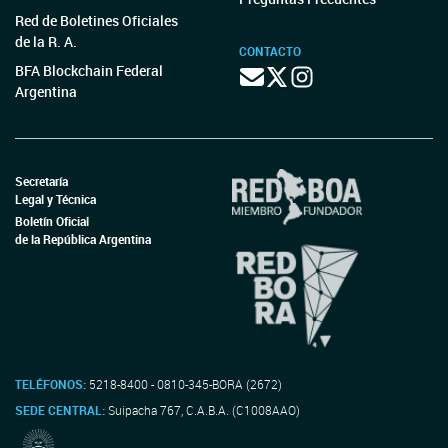
Red de Boletines Oficiales
de la R. A.
CONTACTO
BFA Blockchain Federal
Argentina
Secretaría
Legal y Técnica
Boletín Oficial
de la República Argentina
TELÉFONOS:
5218-8400 - 0810-345-BORA (2672)
SEDE CENTRAL:
Suipacha 767, C.A.B.A. (C1008AAO)