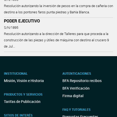
Resolución autorizando la inversión de pesos en la compra de cañeria con
destino a los pontones faros punta piedras y Bahía Blanca.
PODER EJECUTIVO
S/N/1895
Resolución autorizando a la dirección de Talleres para que proceda a la
construcción de las piezas y útiles de máquina con destino al crucero 9
de Jul...
INSTITUCIONAL
AUTENTICACIONES
Misión, Visión e Historia
BFA Repositorio recibos
BFA Verificación
PRODUCTOS Y SERVICIOS
Firma digital
Tarifas de Publicación
FAQ Y TUTORIALES
SITIOS DE INTERÉS
Preguntas Frecuentes