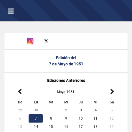
Toggle
navigation
Edición del
7 de Mayo de 1951
Ediciones Anteriores
Mayo 1951
Do
Lu
Ma
Mi
Ju
Vi
Sa
29
30
1
2
3
4
5
6
7
8
9
10
11
12
13
14
15
16
17
18
19