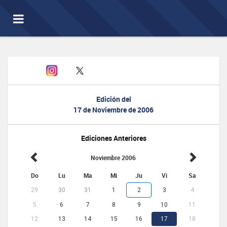
Toggle
navigation
Edición del
17 de Noviembre de 2006
Ediciones Anteriores
Noviembre 2006
Do
Lu
Ma
Mi
Ju
Vi
Sa
29
30
31
1
2
3
4
5
6
7
8
9
10
11
12
13
14
15
16
17
18