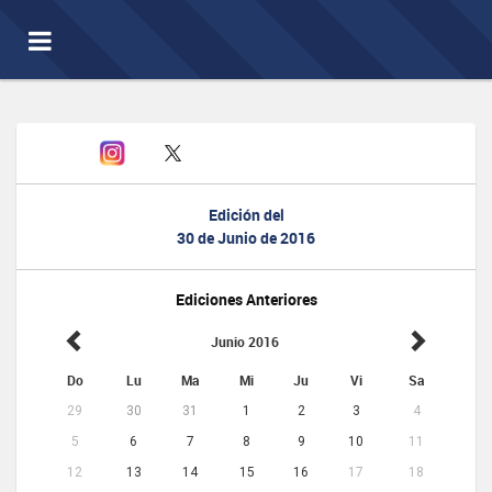
Toggle
navigation
Edición del
30 de Junio de 2016
Ediciones Anteriores
Junio 2016
Do
Lu
Ma
Mi
Ju
Vi
Sa
29
30
31
1
2
3
4
5
6
7
8
9
10
11
12
13
14
15
16
17
18