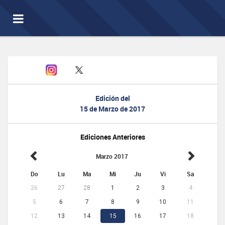
Toggle
navigation
Edición del
15 de Marzo de 2017
Ediciones Anteriores
Marzo 2017
Do
Lu
Ma
Mi
Ju
Vi
Sa
26
27
28
1
2
3
4
5
6
7
8
9
10
11
12
13
14
15
16
17
18