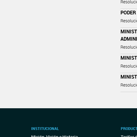
Resoluc
PODER 
Resoluc
MINIST
ADMIN
Resoluc
MINIS
Resoluc
MINIST
Resoluc
INSTITUCIONAL
PRODUCT
Misión, Visión e Historia
Tarifas 