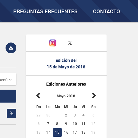
PREGUNTAS FRECUENTES
CONTACTO
Edición del
15 de Mayo de 2018
menú
Ediciones Anteriores
Mayo 2018
Do
Lu
Ma
Mi
Ju
Vi
Sa
29
30
1
2
3
4
5
6
7
8
9
10
11
12
13
14
15
16
17
18
19