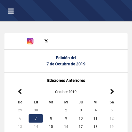
Toggle
navigation
Edición del
7 de Octubre de 2019
Ediciones Anteriores
Octubre 2019
Do
Lu
Ma
Mi
Ju
Vi
Sa
29
30
1
2
3
4
5
6
7
8
9
10
11
12
13
14
15
16
17
18
19