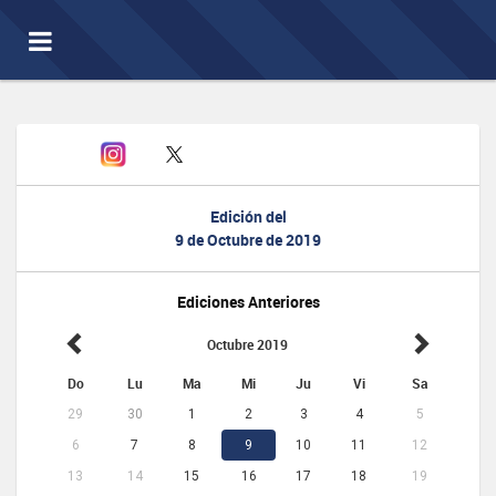
Toggle
navigation
Edición del
9 de Octubre de 2019
Ediciones Anteriores
Octubre 2019
Do
Lu
Ma
Mi
Ju
Vi
Sa
29
30
1
2
3
4
5
6
7
8
9
10
11
12
13
14
15
16
17
18
19