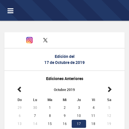
Toggle
navigation
Edición del
17 de Octubre de 2019
Ediciones Anteriores
Octubre 2019
Do
Lu
Ma
Mi
Ju
Vi
Sa
29
30
1
2
3
4
5
6
7
8
9
10
11
12
13
14
15
16
17
18
19