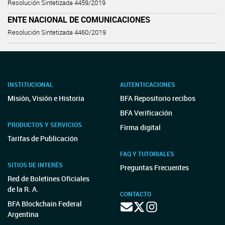
Resolución Sintetizada 4459/2019
ENTE NACIONAL DE COMUNICACIONES
Resolución Sintetizada 4460/2019
INSTITUCIONAL
AUTENTICACIONES
Misión, Visión e Historia
BFA Repositorio recibos
BFA Verificación
PRODUCTOS Y SERVICIOS
Firma digital
Tarifas de Publicación
FAQ Y TUTORIALES
SITIOS DE INTERÉS
Preguntas Frecuentes
Red de Boletines Oficiales
de la R. A.
CONTACTO
BFA Blockchain Federal
Argentina