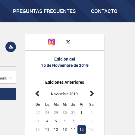
PREGUNTAS FRECUENTES
CONTACTO
Edición del
15 de Noviembre de 2019
menú
Ediciones Anteriores
Noviembre 2019
Do
Lu
Ma
Mi
Ju
Vi
Sa
27
28
29
30
31
1
2
3
4
5
6
7
8
9
10
11
12
13
14
15
16