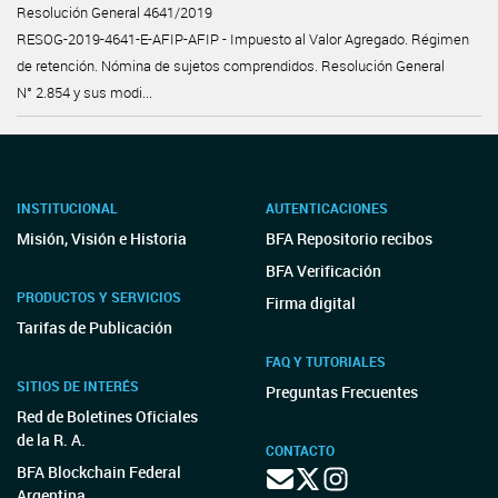
Resolución General 4641/2019
RESOG-2019-4641-E-AFIP-AFIP - Impuesto al Valor Agregado. Régimen
de retención. Nómina de sujetos comprendidos. Resolución General
N° 2.854 y sus modi...
INSTITUCIONAL
AUTENTICACIONES
Misión, Visión e Historia
BFA Repositorio recibos
BFA Verificación
PRODUCTOS Y SERVICIOS
Firma digital
Tarifas de Publicación
FAQ Y TUTORIALES
SITIOS DE INTERÉS
Preguntas Frecuentes
Red de Boletines Oficiales
de la R. A.
CONTACTO
BFA Blockchain Federal
Argentina