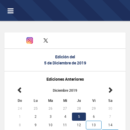
Toggle
navigation
Edición del
5 de Diciembre de 2019
Ediciones Anteriores
Diciembre 2019
Do
Lu
Ma
Mi
Ju
Vi
Sa
24
25
26
27
28
29
30
1
2
3
4
5
6
7
8
9
10
11
12
13
14