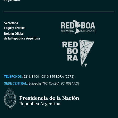
Secretaría
Legal y Técnica
Boletín Oficial
de la República Argentina
TELÉFONOS:
5218-8400 - 0810-345-BORA (2672)
SEDE CENTRAL:
Suipacha 767, C.A.B.A. (C1008AAO)