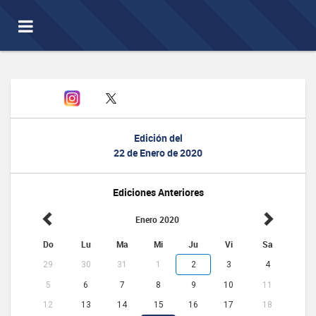
Toggle
navigation
Edición del
22 de Enero de 2020
Ediciones Anteriores
Enero 2020
Do
Lu
Ma
Mi
Ju
Vi
Sa
29
30
31
1
2
3
4
5
6
7
8
9
10
11
12
13
14
15
16
17
18