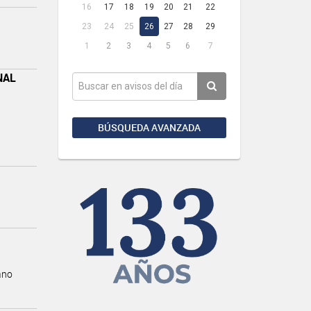
16
17
18
19
20
21
22
23
24
25
26
27
28
29
1
2
3
4
5
6
7
NAL
BÚSQUEDA AVANZADA
ano