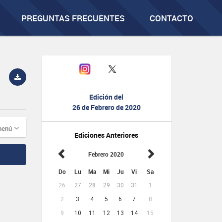
PREGUNTAS FRECUENTES
CONTACTO
Edición del
26 de Febrero de 2020
menú
Ediciones Anteriores
Febrero 2020
Do
Lu
Ma
Mi
Ju
Vi
Sa
26
27
28
29
30
31
1
2
3
4
5
6
7
8
9
10
11
12
13
14
15