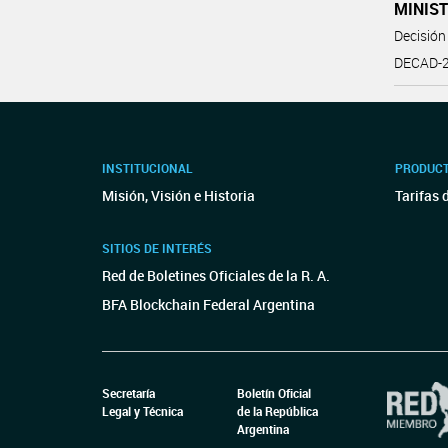
MINIS
Decisión
DECAD-2
INSTITUCIONAL
PRODUCT
Misión, Visión e Historia
Tarifas 
SITIOS DE INTERÉS
Red de Boletines Oficiales de la R. A.
BFA Blockchain Federal Argentina
Secretaría
Boletín Oficial
Legal y Técnica
de la República
Argentina