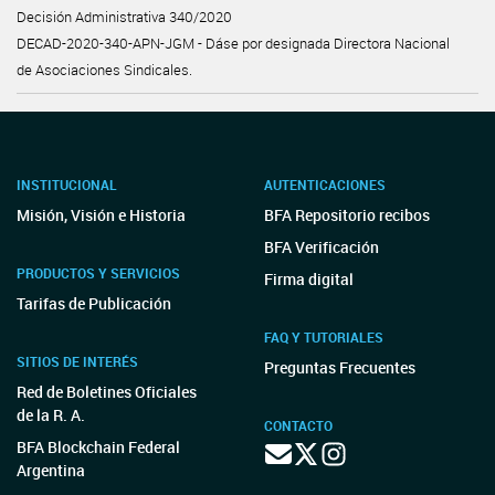
Decisión Administrativa 340/2020
DECAD-2020-340-APN-JGM - Dáse por designada Directora Nacional
de Asociaciones Sindicales.
INSTITUCIONAL
AUTENTICACIONES
Misión, Visión e Historia
BFA Repositorio recibos
BFA Verificación
PRODUCTOS Y SERVICIOS
Firma digital
Tarifas de Publicación
FAQ Y TUTORIALES
SITIOS DE INTERÉS
Preguntas Frecuentes
Red de Boletines Oficiales
de la R. A.
CONTACTO
BFA Blockchain Federal
Argentina