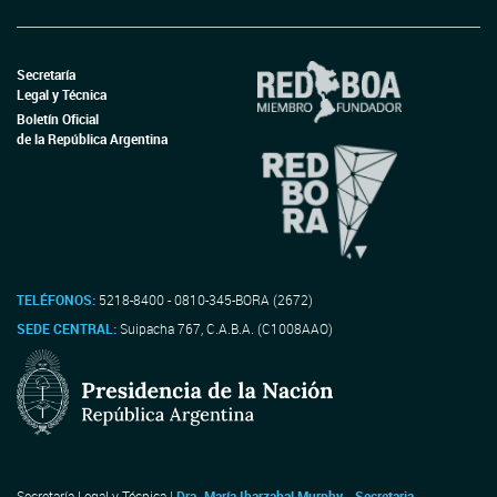
Secretaría
Legal y Técnica
Boletín Oficial
de la República Argentina
TELÉFONOS:
5218-8400 - 0810-345-BORA (2672)
SEDE CENTRAL:
Suipacha 767, C.A.B.A. (C1008AAO)
Secretaría Legal y Técnica |
Dra. María Ibarzabal Murphy - Secretaria