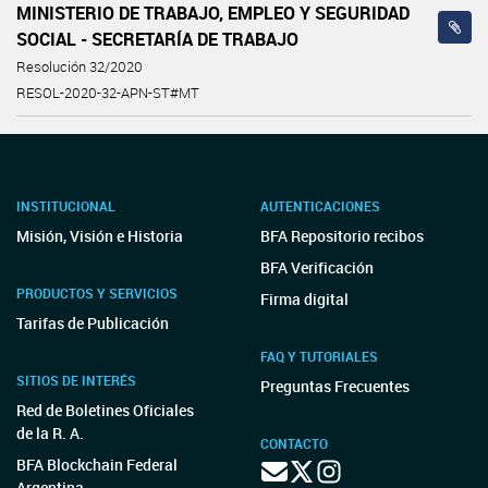
MINISTERIO DE TRABAJO, EMPLEO Y SEGURIDAD
SOCIAL - SECRETARÍA DE TRABAJO
Resolución 32/2020
RESOL-2020-32-APN-ST#MT
INSTITUCIONAL
AUTENTICACIONES
Misión, Visión e Historia
BFA Repositorio recibos
BFA Verificación
PRODUCTOS Y SERVICIOS
Firma digital
Tarifas de Publicación
FAQ Y TUTORIALES
SITIOS DE INTERÉS
Preguntas Frecuentes
Red de Boletines Oficiales
de la R. A.
CONTACTO
BFA Blockchain Federal
Argentina