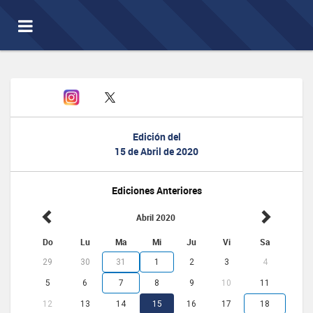
Toggle
navigation
Edición del
15 de Abril de 2020
Ediciones Anteriores
Abril 2020
Do
Lu
Ma
Mi
Ju
Vi
Sa
29
30
31
1
2
3
4
5
6
7
8
9
10
11
12
13
14
15
16
17
18