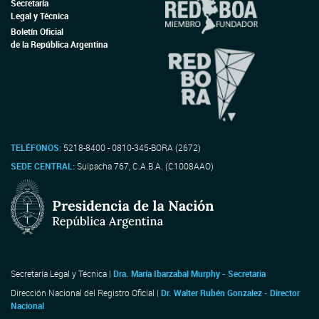
Secretaría
Legal y Técnica
Boletín Oficial
de la República Argentina
TELÉFONOS:
5218-8400 - 0810-345-BORA (2672)
SEDE CENTRAL:
Suipacha 767, C.A.B.A. (C1008AAO)
Secretaría Legal y Técnica |
Dra. María Ibarzabal Murphy - Secretaria
Dirección Nacional del Registro Oficial |
Dr. Walter Rubén Gonzalez - Director
Nacional