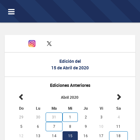
Toggle
navigation
Edición del
15 de Abril de 2020
Ediciones Anteriores
Abril 2020
Do
Lu
Ma
Mi
Ju
Vi
Sa
29
30
31
1
2
3
4
5
6
7
8
9
10
11
12
13
14
15
16
17
18