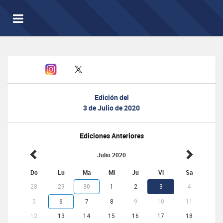
Toggle
navigation
Edición del
3 de Julio de 2020
Ediciones Anteriores
Julio 2020
Do
Lu
Ma
Mi
Ju
Vi
Sa
28
29
30
1
2
3
4
5
6
7
8
9
10
11
12
13
14
15
16
17
18