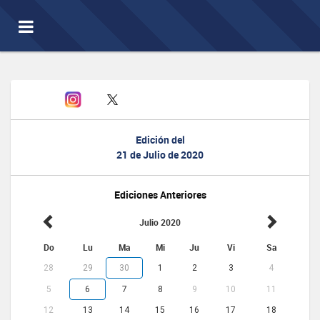
Toggle
navigation
Edición del
21 de Julio de 2020
Ediciones Anteriores
Julio 2020
Do
Lu
Ma
Mi
Ju
Vi
Sa
28
29
30
1
2
3
4
5
6
7
8
9
10
11
12
13
14
15
16
17
18