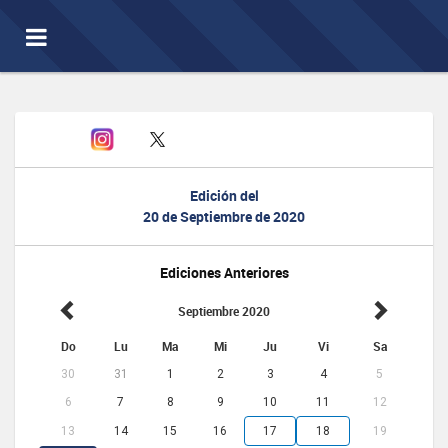
Toggle
navigation
Edición del
20 de Septiembre de 2020
Ediciones Anteriores
Septiembre 2020
Do
Lu
Ma
Mi
Ju
Vi
Sa
30
31
1
2
3
4
5
6
7
8
9
10
11
12
13
14
15
16
17
18
19