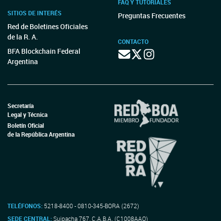
FAQ Y TUTORIALES
SITIOS DE INTERÉS
Preguntas Frecuentes
Red de Boletines Oficiales
de la R. A.
CONTACTO
BFA Blockchain Federal
Argentina
Secretaría
Legal y Técnica
Boletín Oficial
de la República Argentina
TELÉFONOS:
5218-8400 - 0810-345-BORA (2672)
SEDE CENTRAL:
Suipacha 767, C.A.B.A. (C1008AAO)