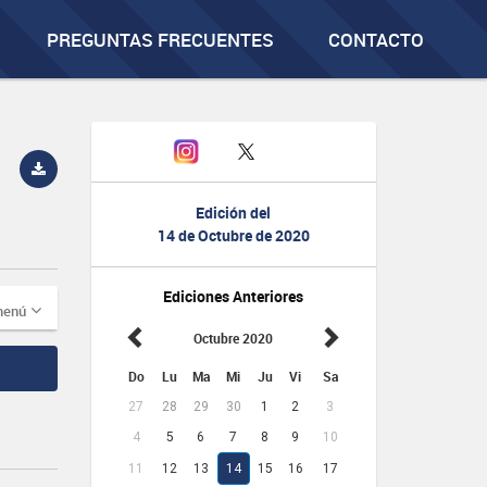
PREGUNTAS FRECUENTES
CONTACTO
Edición del
14 de Octubre de 2020
Ediciones Anteriores
menú
Octubre 2020
Do
Lu
Ma
Mi
Ju
Vi
Sa
27
28
29
30
1
2
3
4
5
6
7
8
9
10
11
12
13
14
15
16
17