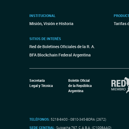
INSTITUCIONAL
PRODUCT
Misión, Visión e Historia
Tarifas 
SITIOS DE INTERÉS
Red de Boletines Oficiales de la R. A.
BFA Blockchain Federal Argentina
Secretaría
Boletín Oficial
Legal y Técnica
de la República
Argentina
TELÉFONOS:
5218-8400 - 0810-345-BORA (2672)
SEDE CENTRAL:
Suipacha 767, C.A.B.A. (C1008AAO)