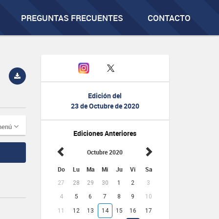
PREGUNTAS FRECUENTES
CONTACTO
Edición del
23 de Octubre de 2020
menú
Ediciones Anteriores
Octubre 2020
Do
Lu
Ma
Mi
Ju
Vi
Sa
27
28
29
30
1
2
3
4
5
6
7
8
9
10
11
12
13
14
15
16
17