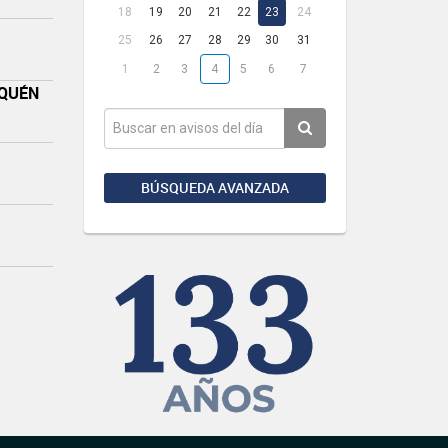
18
19
20
21
22
23
24
25
26
27
28
29
30
31
1
2
3
4
5
6
7
UQUÉN
BÚSQUEDA AVANZADA