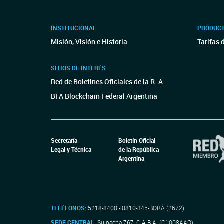
INSTITUCIONAL
PRODUCT
Misión, Visión e Historia
Tarifas 
SITIOS DE INTERÉS
Red de Boletines Oficiales de la R. A.
BFA Blockchain Federal Argentina
Secretaría
Boletín Oficial
Legal y Técnica
de la República
Argentina
TELÉFONOS:
5218-8400 - 0810-345-BORA (2672)
SEDE CENTRAL:
Suipacha 767, C.A.B.A. (C1008AAO)