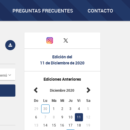
PREGUNTAS FRECUENTES
CONTACTO
Edición del
11 de Diciembre de 2020
menú
Ediciones Anteriores
Diciembre 2020
Do
Lu
Ma
Mi
Ju
Vi
Sa
29
30
1
2
3
4
5
6
7
8
9
10
11
12
13
14
15
16
17
18
19