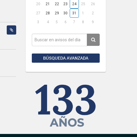
20
21
22
23
24
25
26
27
28
29
30
31
1
2
3
4
5
6
7
8
9
BÚSQUEDA AVANZADA