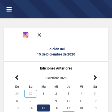
Toggle
navigation
Edición del
15 de Diciembre de 2020
Ediciones Anteriores
Diciembre 2020
Do
Lu
Ma
Mi
Ju
Vi
Sa
29
30
1
2
3
4
5
6
7
8
9
10
11
12
13
14
15
16
17
18
19