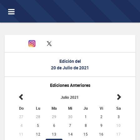
Toggle
navigation
Edición del
20 de Julio de 2021
Ediciones Anteriores
Julio 2021
Do
Lu
Ma
Mi
Ju
Vi
Sa
27
28
29
30
1
2
3
4
5
6
7
8
9
10
11
12
13
14
15
16
17