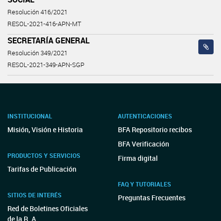
Resolución 416/2021
RESOL-2021-416-APN-MT
SECRETARÍA GENERAL
Resolución 349/2021
RESOL-2021-349-APN-SGP
INSTITUCIONAL
AUTENTICACIONES
Misión, Visión e Historia
BFA Repositorio recibos
BFA Verificación
PRODUCTOS Y SERVICIOS
Firma digital
Tarifas de Publicación
FAQ Y TUTORIALES
SITIOS DE INTERÉS
Preguntas Frecuentes
Red de Boletines Oficiales
de la R. A.