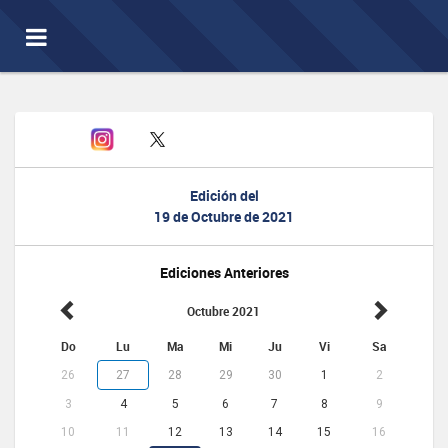
Toggle
navigation
Edición del
19 de Octubre de 2021
Ediciones Anteriores
Octubre 2021
Do
Lu
Ma
Mi
Ju
Vi
Sa
26
27
28
29
30
1
2
3
4
5
6
7
8
9
10
11
12
13
14
15
16