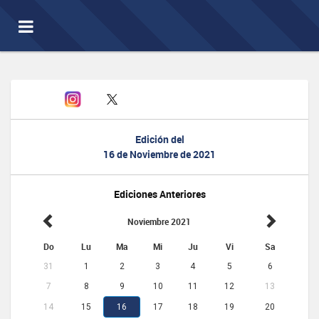
Toggle
navigation
Edición del
16 de Noviembre de 2021
Ediciones Anteriores
Noviembre 2021
Do
Lu
Ma
Mi
Ju
Vi
Sa
31
1
2
3
4
5
6
7
8
9
10
11
12
13
14
15
16
17
18
19
20