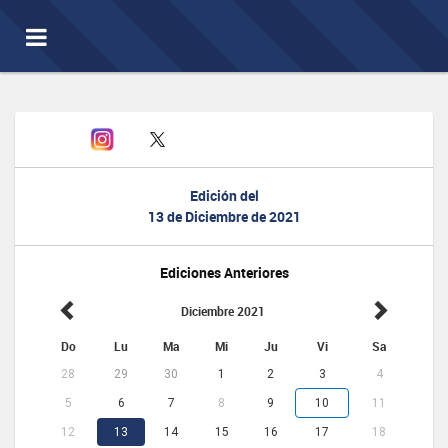
Toggle
navigation
Edición del
13 de Diciembre de 2021
Ediciones Anteriores
Diciembre 2021
Do
Lu
Ma
Mi
Ju
Vi
Sa
28
29
30
1
2
3
4
5
6
7
8
9
10
11
12
13
14
15
16
17
18