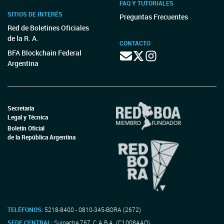
FAQ Y TUTORIALES
SITIOS DE INTERÉS
Preguntas Frecuentes
Red de Boletines Oficiales
de la R. A.
CONTACTO
BFA Blockchain Federal
Argentina
Secretaría
Legal y Técnica
Boletín Oficial
de la República Argentina
TELÉFONOS:
5218-8400 - 0810-345-BORA (2672)
SEDE CENTRAL:
Suipacha 767, C.A.B.A. (C1008AAO)