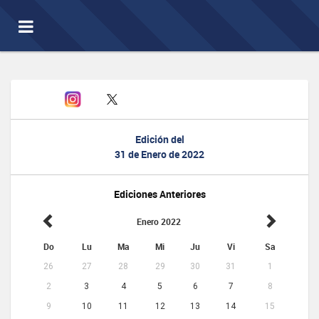
Toggle
navigation
Edición del
31 de Enero de 2022
Ediciones Anteriores
Enero 2022
Do
Lu
Ma
Mi
Ju
Vi
Sa
26
27
28
29
30
31
1
2
3
4
5
6
7
8
9
10
11
12
13
14
15