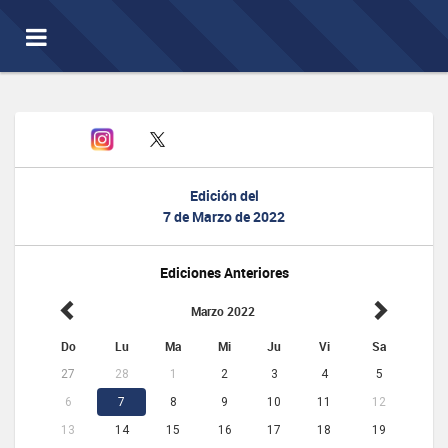
Toggle
navigation
Edición del
7 de Marzo de 2022
Ediciones Anteriores
Marzo 2022
Do
Lu
Ma
Mi
Ju
Vi
Sa
27
28
1
2
3
4
5
6
7
8
9
10
11
12
13
14
15
16
17
18
19