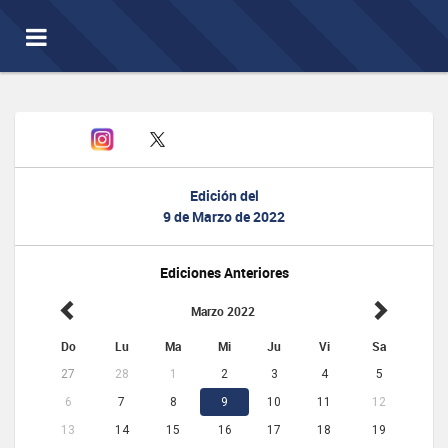
Toggle
navigation
Edición del
9 de Marzo de 2022
Ediciones Anteriores
Marzo 2022
Do
Lu
Ma
Mi
Ju
Vi
Sa
27
28
1
2
3
4
5
6
7
8
9
10
11
12
13
14
15
16
17
18
19