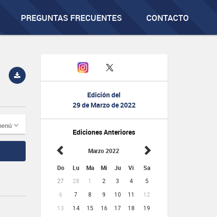
PREGUNTAS FRECUENTES
CONTACTO
Edición del
29 de Marzo de 2022
menú
Ediciones Anteriores
Marzo 2022
Do
Lu
Ma
Mi
Ju
Vi
Sa
27
28
1
2
3
4
5
6
7
8
9
10
11
12
13
14
15
16
17
18
19