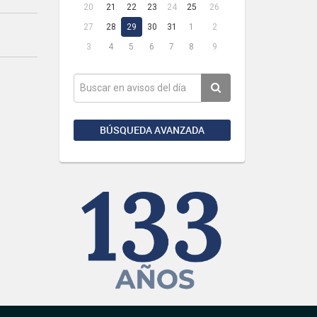
20
21
22
23
24
25
26
27
28
29
30
31
1
2
3
4
5
6
7
8
9
BÚSQUEDA AVANZADA