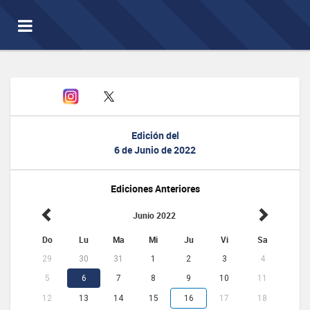
Toggle
navigation
Edición del
6 de Junio de 2022
Ediciones Anteriores
Junio 2022
Do
Lu
Ma
Mi
Ju
Vi
Sa
29
30
31
1
2
3
4
5
6
7
8
9
10
11
12
13
14
15
16
17
18