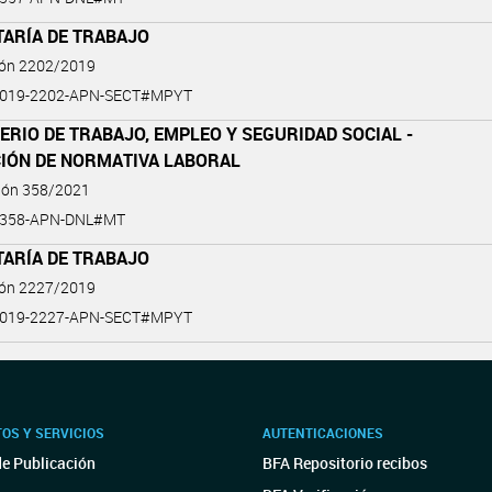
TARÍA DE TRABAJO
ión 2202/2019
2019-2202-APN-SECT#MPYT
ERIO DE TRABAJO, EMPLEO Y SEGURIDAD SOCIAL -
CIÓN DE NORMATIVA LABORAL
ción 358/2021
-358-APN-DNL#MT
TARÍA DE TRABAJO
ión 2227/2019
2019-2227-APN-SECT#MPYT
OS Y SERVICIOS
AUTENTICACIONES
de Publicación
BFA Repositorio recibos