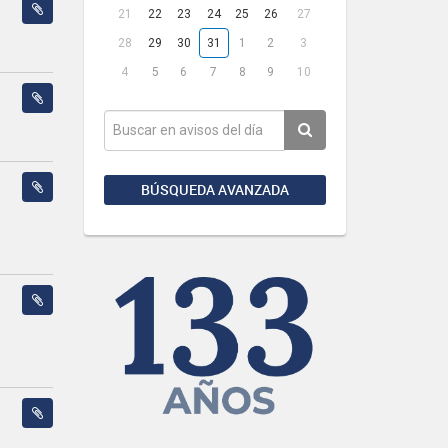
21
22
23
24
25
26
27
28
29
30
31
1
2
3
4
5
6
7
8
9
10
BÚSQUEDA AVANZADA