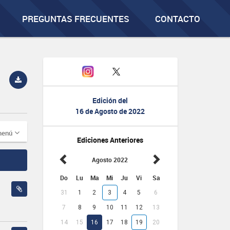
PREGUNTAS FRECUENTES
CONTACTO
Edición del
16 de Agosto de 2022
menú
Ediciones Anteriores
Agosto 2022
Do
Lu
Ma
Mi
Ju
Vi
Sa
31
1
2
3
4
5
6
7
8
9
10
11
12
13
14
15
16
17
18
19
20