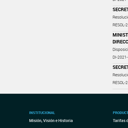
SECRE
Resoluc
RESOL-
MINIST
DIREC
Disposi
DI-2021
SECRE
Resoluc
RESOL-
INSTITUCIONAL
PRODUCT
Misión, Visión e Historia
Tarifas 