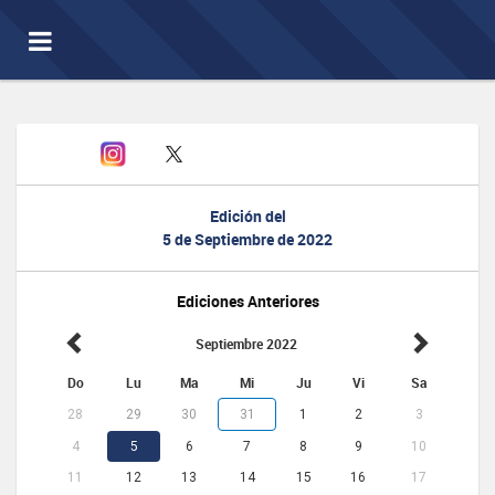
Toggle
navigation
Edición del
5 de Septiembre de 2022
Ediciones Anteriores
Septiembre 2022
Do
Lu
Ma
Mi
Ju
Vi
Sa
28
29
30
31
1
2
3
4
5
6
7
8
9
10
11
12
13
14
15
16
17