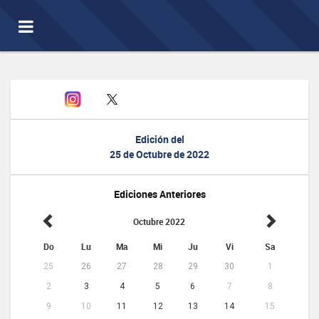
Toggle
navigation
Edición del
25 de Octubre de 2022
Ediciones Anteriores
Octubre 2022
Do
Lu
Ma
Mi
Ju
Vi
Sa
25
26
27
28
29
30
1
2
3
4
5
6
7
8
9
10
11
12
13
14
15