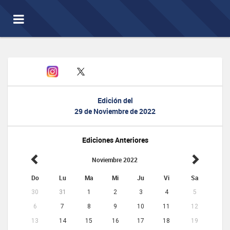
Toggle
navigation
Edición del
29 de Noviembre de 2022
Ediciones Anteriores
Noviembre 2022
Do
Lu
Ma
Mi
Ju
Vi
Sa
30
31
1
2
3
4
5
6
7
8
9
10
11
12
13
14
15
16
17
18
19