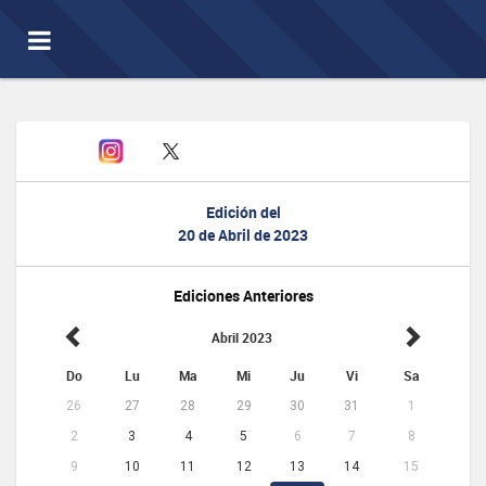
Toggle
navigation
Edición del
20 de Abril de 2023
Ediciones Anteriores
Abril 2023
Do
Lu
Ma
Mi
Ju
Vi
Sa
26
27
28
29
30
31
1
2
3
4
5
6
7
8
9
10
11
12
13
14
15