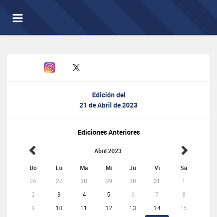
Toggle
navigation
Edición del
21 de Abril de 2023
Ediciones Anteriores
Abril 2023
Do
Lu
Ma
Mi
Ju
Vi
Sa
26
27
28
29
30
31
1
2
3
4
5
6
7
8
9
10
11
12
13
14
15