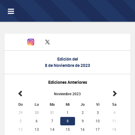
Toggle
navigation
Edición del
8 de Noviembre de 2023
Ediciones Anteriores
Noviembre 2023
Do
Lu
Ma
Mi
Ju
Vi
Sa
29
30
31
1
2
3
4
5
6
7
8
9
10
11
12
13
14
15
16
17
18