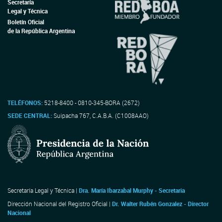
Secretaría
Legal y Técnica
Boletín Oficial
de la República Argentina
TELÉFONOS:
5218-8400 - 0810-345-BORA (2672)
SEDE CENTRAL:
Suipacha 767, C.A.B.A. (C1008AAO)
Secretaría Legal y Técnica |
Dra. María Ibarzabal Murphy - Secretaria
Dirección Nacional del Registro Oficial |
Dr. Walter Rubén Gonzalez - Director
Nacional