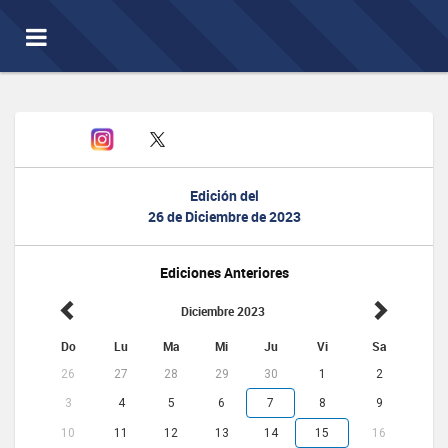
Toggle
navigation
Edición del
26 de Diciembre de 2023
Ediciones Anteriores
Diciembre 2023
Do
Lu
Ma
Mi
Ju
Vi
Sa
26
27
28
29
30
1
2
3
4
5
6
7
8
9
10
11
12
13
14
15
16