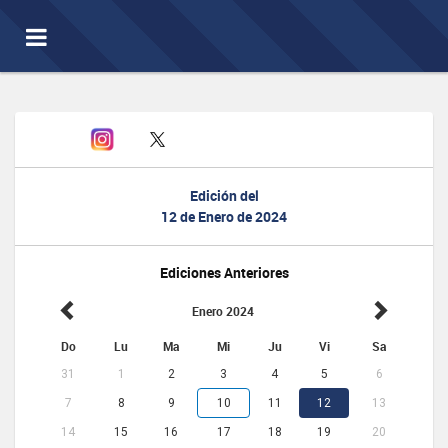
Toggle
navigation
Edición del
12 de Enero de 2024
Ediciones Anteriores
Enero 2024
Do
Lu
Ma
Mi
Ju
Vi
Sa
31
1
2
3
4
5
6
7
8
9
10
11
12
13
14
15
16
17
18
19
20