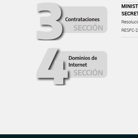
MINIST
SECRET
Resoluc
RESFC-