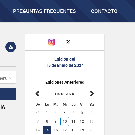
PREGUNTAS FRECUENTES
CONTACTO
Edición del
15 de Enero de 2024
menú
Ediciones Anteriores
Enero 2024
Do
Lu
Ma
Mi
Ju
Vi
Sa
ÍA
31
1
2
3
4
5
6
7
8
9
10
11
12
13
14
15
16
17
18
19
20