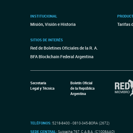
INSTITUCIONAL
PRODUCT
Misión, Visión e Historia
Tarifas 
SITIOS DE INTERÉS
Red de Boletines Oficiales de la R. A.
BFA Blockchain Federal Argentina
Secretaría
Boletín Oficial
Legal y Técnica
de la República
Argentina
TELÉFONOS:
5218-8400 - 0810-345-BORA (2672)
SEDE CENTRAL:
Suipacha 767, C.A.B.A. (C1008AAO)