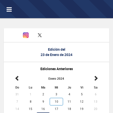
Toggle
navigation
Edición del
23 de Enero de 2024
Ediciones Anteriores
Enero 2024
Do
Lu
Ma
Mi
Ju
Vi
Sa
31
1
2
3
4
5
6
7
8
9
10
11
12
13
14
15
16
17
18
19
20