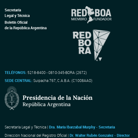
Secretaría
Legal y Técnica
Boletín Oficial
de la República Argentina
TELÉFONOS:
5218-8400 - 0810-345-BORA (2672)
SEDE CENTRAL:
Suipacha 767, C.A.B.A. (C1008AAO)
Secretaría Legal y Técnica |
Dra. María Ibarzabal Murphy - Secretaria
Dirección Nacional del Registro Oficial |
Dr. Walter Rubén Gonzalez - Director