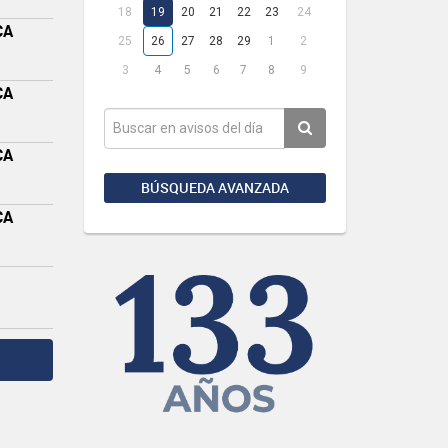
18
19
20
21
22
23
24
CA
25
26
27
28
29
1
2
3
4
5
6
7
8
9
CA
CA
BÚSQUEDA AVANZADA
CA