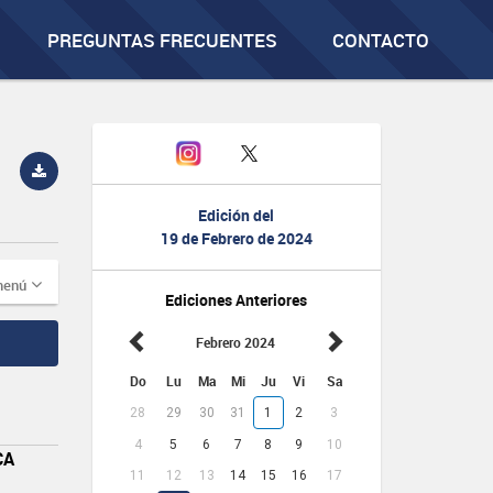
PREGUNTAS FRECUENTES
CONTACTO
Edición del
19 de Febrero de 2024
menú
Ediciones Anteriores
Febrero 2024
Do
Lu
Ma
Mi
Ju
Vi
Sa
28
29
30
31
1
2
3
4
5
6
7
8
9
10
CA
11
12
13
14
15
16
17