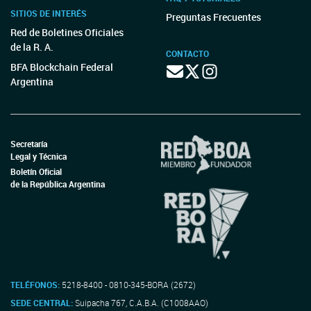
SITIOS DE INTERÉS
Preguntas Frecuentes
Red de Boletines Oficiales
de la R. A.
CONTACTO
BFA Blockchain Federal
Argentina
Secretaría
Legal y Técnica
Boletín Oficial
de la República Argentina
TELÉFONOS:
5218-8400 - 0810-345-BORA (2672)
SEDE CENTRAL:
Suipacha 767, C.A.B.A. (C1008AAO)