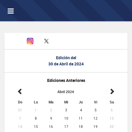
Toggle
navigation
Edición del
30 de Abril de 2024
Ediciones Anteriores
Abril 2024
Do
Lu
Ma
Mi
Ju
Vi
Sa
31
1
2
3
4
5
6
7
8
9
10
11
12
13
14
15
16
17
18
19
20