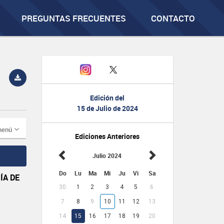
PREGUNTAS FRECUENTES
CONTACTO
Edición del
15 de Julio de 2024
menú
Ediciones Anteriores
Julio 2024
Do
Lu
Ma
Mi
Ju
Vi
Sa
ÍA DE
30
1
2
3
4
5
6
7
8
9
10
11
12
13
14
15
16
17
18
19
20