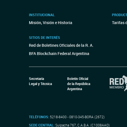
INSTITUCIONAL
PRODUCT
Misión, Visión e Historia
Tarifas 
SITIOS DE INTERÉS
Red de Boletines Oficiales de la R. A.
BFA Blockchain Federal Argentina
Secretaría
Boletín Oficial
Legal y Técnica
de la República
Argentina
TELÉFONOS:
5218-8400 - 0810-345-BORA (2672)
SEDE CENTRAL:
Suipacha 767, C.A.B.A. (C1008AAO)