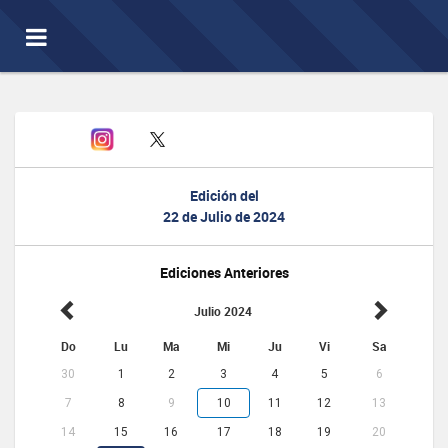
Toggle
navigation
Edición del
22 de Julio de 2024
Ediciones Anteriores
Julio 2024
Do
Lu
Ma
Mi
Ju
Vi
Sa
30
1
2
3
4
5
6
7
8
9
10
11
12
13
14
15
16
17
18
19
20